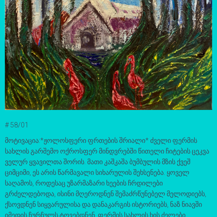
# 58/01
მოტივაცია:*ჟოლოსფერი ფრთების შრიალი* ძველი ფერმის
სახლის გარშემო ოქროსფერ მინდვრებში წითელი ჩიტების ცეკვა
ველურ ყვავილთა შორის. მათი კაშკაშა ბუმბულის მზის ქვეშ
ციმციმი, ეს არის წარმავალი სიხარულის შეხსენება. ყოველ
საღამოს, როდესაც უზარმაზარი ხეების ჩრდილები
გრძელდებოდა, ისინი მღეროდნენ შემაძრწუნებელ მელოდიებს,
ქსოვდნენ სიყვარულისა და დანაკარგის ისტორიებს, ნაზ ნიავში
იმედის ჩურჩულს ტოვებდნენ. ფერმის სახლის ხის ძელები